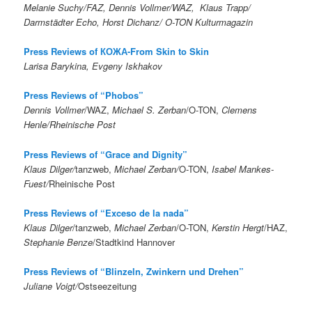
Melanie Suchy/FAZ, Dennis Vollmer/WAZ, Klaus Trapp/
Darmstädter Echo, Horst Dichanz/ O-TON Kulturmagazin
Press Reviews of КОЖА-From Skin to Skin
Larisa Barykina, Evgeny Iskhakov
Press Reviews of “Phobos”
Dennis Vollmer
/WAZ,
Michael S. Zerban
/O-TON,
Clemens
Henle/Rheinische Post
Press Reviews of “Grace and Dignity”
Klaus Dilger/
tanzweb,
Michael Zerban/
O-TON,
Isabel Mankes-
Fuest/
Rheinische Post
Press Reviews of “Exceso de la nada”
Klaus Dilger
/tanzweb,
Michael Zerban
/O-TON,
Kerstin Hergt
/HAZ,
Stephanie Benze
/Stadtkind Hannover
Press Reviews of “Blinzeln, Zwinkern und Drehen”
Juliane Voigt/
Ostseezeitung