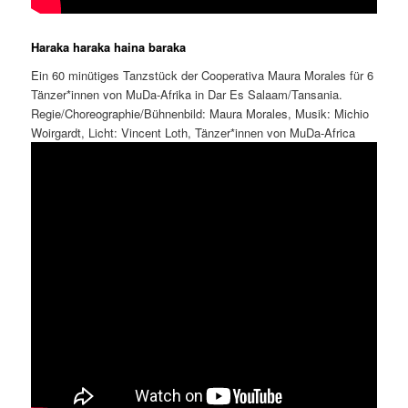
Haraka haraka haina baraka
Ein 60 minütiges Tanzstück der Cooperativa Maura Morales für 6
Tänzer*innen von MuDa-Afrika in Dar Es Salaam/Tansania.
Regie/Choreographie/Bühnenbild: Maura Morales, Musik: Michio
Woirgardt, Licht: Vincent Loth, Tänzer*innen von MuDa-Africa