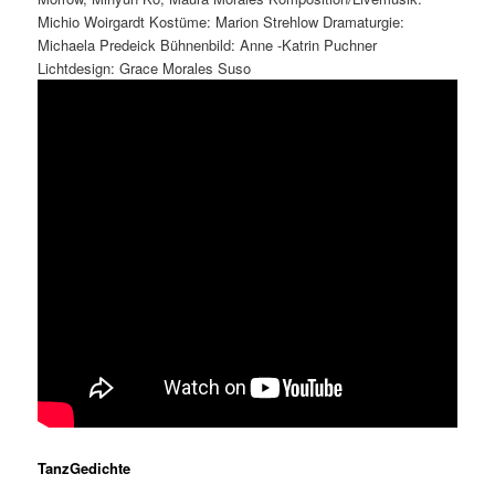
Michio Woirgardt Kostüme: Marion Strehlow Dramaturgie:
Michaela Predeick Bühnenbild: Anne -Katrin Puchner
Lichtdesign: Grace Morales Suso
TanzGedichte