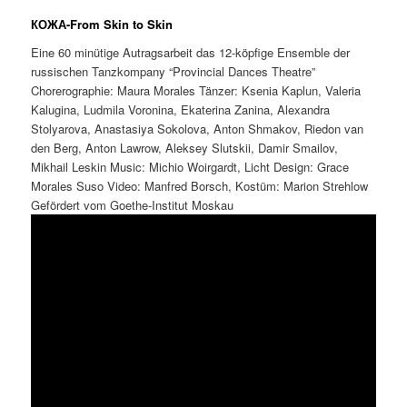
КОЖА-From Skin to Skin
Eine 60 minütige Autragsarbeit das 12-köpfige Ensemble der
russischen Tanzkompany “Provincial Dances Theatre”
Chorerographie: Maura Morales Tänzer: Ksenia Kaplun, Valeria
Kalugina, Ludmila Voronina, Ekaterina Zanina, Alexandra
Stolyarova, Anastasiya Sokolova, Anton Shmakov, Riedon van
den Berg, Anton Lawrow, Aleksey Slutskii, Damir Smailov,
Mikhail Leskin Music: Michio Woirgardt, Licht Design: Grace
Morales Suso Video: Manfred Borsch, Kostüm: Marion Strehlow
Gefördert vom Goethe-Institut Moskau