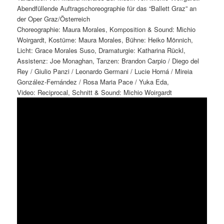
Abendfüllende Auftragschoreographie für das “Ballett Graz” an
der Oper Graz/Österreich
Choreographie: Maura Morales, Komposition & Sound: Michio
Woirgardt, Kostüme: Maura Morales, Bühne: Heiko Mönnich,
Licht: Grace Morales Suso, Dramaturgie: Katharina Rückl,
Assistenz: Joe Monaghan, Tanzen: Brandon Carpio / Diego del
Rey / Giulio Panzi / Leonardo Germani / Lucie Horná / Mireia
González-Fernández / Rosa Maria Pace / Yuka Eda,
Video: Reciprocal, Schnitt & Sound: Michio Woirgardt