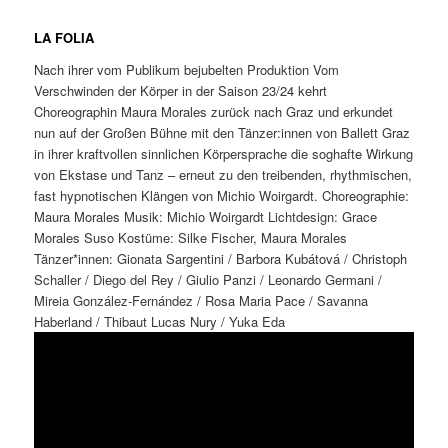
LA FOLIA
Nach ihrer vom Publikum bejubelten Produktion Vom
Verschwinden der Körper in der Saison 23/24 kehrt
Choreographin Maura Morales zurück nach Graz und erkundet
nun auf der Großen Bühne mit den Tänzer:innen von Ballett Graz
in ihrer kraftvollen sinnlichen Körpersprache die soghafte Wirkung
von Ekstase und Tanz – erneut zu den treibenden, rhythmischen,
fast hypnotischen Klängen von Michio Woirgardt. Choreographie:
Maura Morales Musik: Michio Woirgardt Lichtdesign: Grace
Morales Suso Kostüme: Silke Fischer, Maura Morales
Tänzer*innen: Gionata Sargentini / Barbora Kubátová / Christoph
Schaller / Diego del Rey / Giulio Panzi / Leonardo Germani /
Mireia González-Fernández / Rosa Maria Pace / Savanna
Haberland / Thibaut Lucas Nury / Yuka Eda