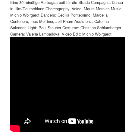
Eine 30 minütige Auftragsarbeit für die Strado Compagnia Danca
in Ulm/Deutschland Choreography, Voice: Maura Morales Music:
Michio Woirgardt Dancers: Cecilia Ponteprimo, Marcella
Centenero, Ines Meißner, Jeff Pham Assistenz: Caterina
Salvadori Light: Paul Stauber Costume: Christina Schlumberger
Camera: Valeria Lampadova, Video Edit: Michio Woirgardt