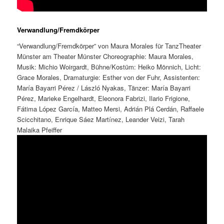
Verwandlung/Fremdkörper
“Verwandlung/Fremdkörper” von Maura Morales für TanzTheater
Münster am Theater Münster Choreographie: Maura Morales,
Musik: Michio Woirgardt, Bühne/Kostüm: Heiko Mönnich, Licht:
Grace Morales, Dramaturgie: Esther von der Fuhr, Assistenten:
María Bayarri Pérez / László Nyakas, Tänzer: María Bayarri
Pérez, Marieke Engelhardt, Eleonora Fabrizi, Ilario Frigione,
Fátima López García, Matteo Mersi, Adrián Plá Cerdán, Raffaele
Scicchitano, Enrique Sáez Martínez, Leander Veizi, Tarah
Malaika Pfeiffer