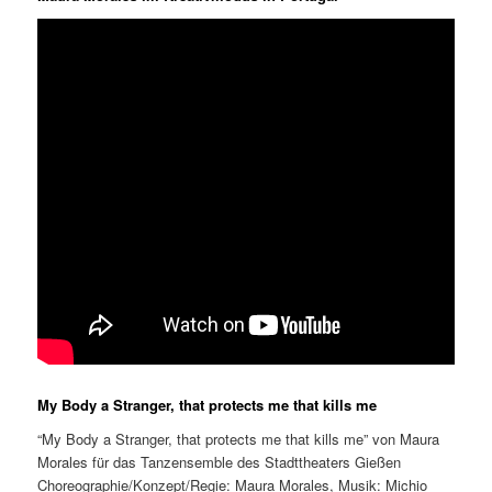
My Body a Stranger, that protects me that kills me
“My Body a Stranger, that protects me that kills me” von Maura
Morales für das Tanzensemble des Stadttheaters Gießen
Choreographie/Konzept/Regie: Maura Morales, Musik: Michio