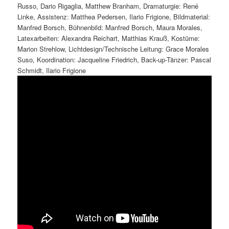
Russo, Dario Rigaglia, Matthew Branham, Dramaturgie: René
Linke, Assistenz: Matthea Pedersen, Ilario Frigione, Bildmaterial:
Manfred Borsch, Bühnenbild: Manfred Borsch, Maura Morales,
Latexarbeiten: Alexandra Reichart, Matthias Krauß, Kostüme:
Marion Strehlow, Lichtdesign/Technische Leitung: Grace Morales
Suso, Koordination: Jacqueline Friedrich, Back-up-Tänzer: Pascal
Schmidt, Ilario Frigione