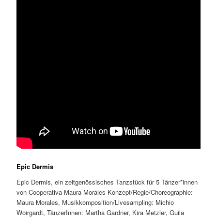
Epic Dermis
Epic Dermis, ein zeitgenössisches Tanzstück für 5 Tänzer*innen
von Cooperativa Maura Morales Konzept/Regie/Choreographie:
Maura Morales, Musikkomposition/Livesampling: Michio
Woirgardt, TänzerInnen: Martha Gardner, Kira Metzler, Guila