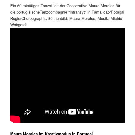
Ein 60 minütiges Tanzstück der Cooperativa Maura Morales für
die portugisischeTanzcompagnie “Intranzyt” in Famalicao/Potugal
Regie/Choreographie/Bühnenbild: Maura Morales, Musik: Michio
Woirgardt
Maura Morales im Kreativmodus in Portugal