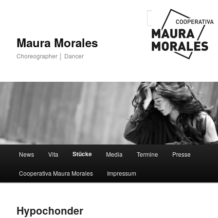
Such
Maura Morales
Choreographer │ Dancer
Hauptmenü
Stücke
News
Vita
Media
Termine
Presse
Zum Inhalt wechseln
Zum sekundären Inhalt wechseln
Cooperativa Maura Morales
Impressum
Hypochonder