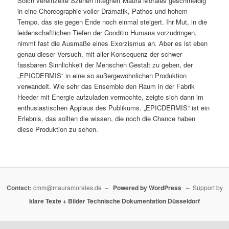
Solch vereinzelte Szenen integriert Maura Morales geschmeidig
in eine Choreographie voller Dramatik, Pathos und hohem
Tempo, das sie gegen Ende noch einmal steigert. Ihr Mut, in die
leidenschaftlichen Tiefen der Conditio Humana vorzudringen,
nimmt fast die Ausmaße eines Exorzismus an. Aber es ist eben
genau dieser Versuch, mit aller Konsequenz der schwer
fassbaren Sinnlichkeit der Menschen Gestalt zu geben, der
„EPICDERMIS“ in eine so außergewöhnlichen Produktion
verwandelt. Wie sehr das Ensemble den Raum in der Fabrik
Heeder mit Energie aufzuladen vermochte, zeigte sich dann im
enthusiastischen Applaus des Publikums. „EPICDERMIS“ ist ein
Erlebnis, das sollten die wissen, die noch die Chance haben
diese Produktion zu sehen.
Contact:
cmm@mauramorales.de –
Powered by WordPress
– Support by
klare Texte + Bilder
Technische Dokumentation Düsseldorf