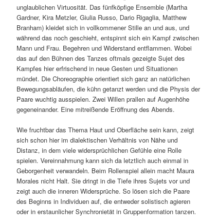
unglaublichen Virtuosität. Das fünfköpfige Ensemble (Martha
Gardner, Kira Metzler, Giulia Russo, Dario Rigaglia, Matthew
Branham) kleidet sich in vollkommener Stille an und aus, und
während das noch geschieht, entspinnt sich ein Kampf zwischen
Mann und Frau. Begehren und Widerstand entflammen. Wobei
das auf den Bühnen des Tanzes oftmals gezeigte Sujet des
Kampfes hier erfrischend in neue Gesten und Situationen
mündet. Die Choreographie orientiert sich ganz an natürlichen
Bewegungsabläufen, die kühn getanzt werden und die Physis der
Paare wuchtig ausspielen. Zwei Willen prallen auf Augenhöhe
gegeneinander. Eine mitreißende Eröffnung des Abends.
Wie fruchtbar das Thema Haut und Oberfläche sein kann, zeigt
sich schon hier im dialektischen Verhältnis von Nähe und
Distanz, in dem viele widersprüchlichen Gefühle eine Rolle
spielen. Vereinnahmung kann sich da letztlich auch einmal in
Geborgenheit verwandeln. Beim Rollenspiel allein macht Maura
Morales nicht Halt. Sie dringt in die Tiefe ihres Sujets vor und
zeigt auch die inneren Widersprüche. So lösen sich die Paare
des Beginns in Individuen auf, die entweder solistisch agieren
oder in erstaunlicher Synchronietät in Gruppenformation tanzen.